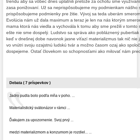
trendu aby sa vôbec dnes uplatnili pretože za ochotu sme využívaní
zasa ponižovaní. Už sa neprispôsobujeme my podmienkam nášho sv
prispôsobujeme podmienky pre žitie. Vývoj sa teda uberám smero
Evolúcia nám už dala maximum a teraz je len na nás ktorým smer
mama ktorá nás viedla a vychovála k tomu aby sme prežili v tomto s
ešte nie sme dospelý. Ludstvo sa správa ako pobláznený pubertiak 
keď v dnešnej dobe navonok jasne víťazí materializmus tak nič nie 
vo vnútri svoju ozajstnú ludskú tvár a možno časom ozaj ako spolo
dospejeme. Ostať človekom so schopnosťami ako milovať nám preds
Debata ( 7 príspevkov )
Jadro pudla bolo podľa mňa v poho. ...
Materialistický svätonázor v rámci ...
Ďakujem za upozornenie. Svoj prvý ...
medzi materializmom a konzumom je rozdiel... ...