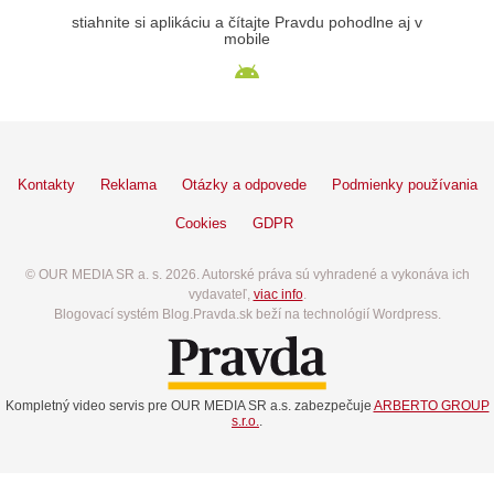
stiahnite si aplikáciu a čítajte Pravdu pohodlne aj v
mobile
Kontakty
Reklama
Otázky a odpovede
Podmienky používania
Cookies
GDPR
© OUR MEDIA SR a. s. 2026. Autorské práva sú vyhradené a vykonáva ich
vydavateľ,
viac info
.
Blogovací systém Blog.Pravda.sk beží na technológií Wordpress.
Kompletný video servis pre OUR MEDIA SR a.s. zabezpečuje
ARBERTO GROUP
s.r.o.
.