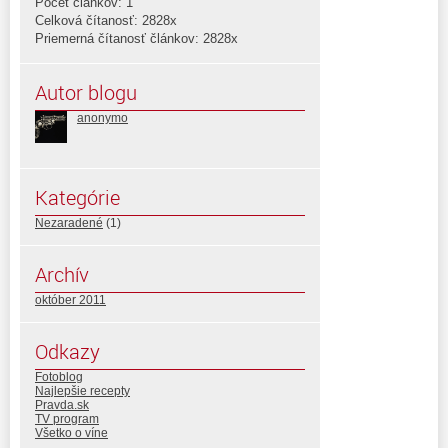
Počet článkov: 1
Celková čítanosť: 2828x
Priemerná čítanosť článkov: 2828x
Autor blogu
anonymo
Kategórie
Nezaradené
(1)
Archív
október 2011
Odkazy
Fotoblog
Najlepšie recepty
Pravda.sk
TV program
Všetko o víne