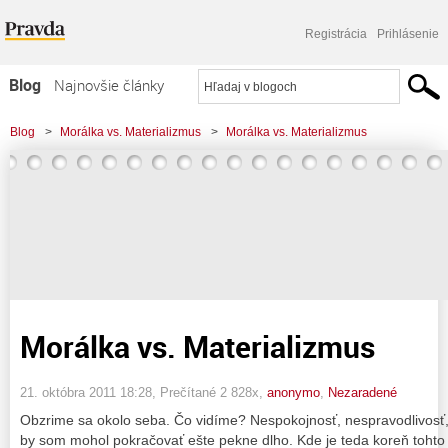
Registrácia
Prihlásenie
Blog
Najnovšie články
Najčítanejšie články
Blog
>
Morálka vs. Materializmus
>
Morálka vs. Materializmus
Najkomentovanejšie články
Zoznam blogov
Komerčné blogy
Morálka vs. Materializmus
21. októbra 2011 18:28
, Prečítané 2 828x,
anonymo
,
Nezaradené
Obzrime sa okolo seba. Čo vidíme? Nespokojnosť, nespravodlivosť, 
by som mohol pokračovať ešte pekne dlho. Kde je teda koreň toht