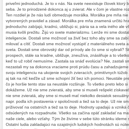
priveľmi jednoduchá. Je to v nás. Na svete neexistuje človek ktorý
seba. Je to prirodzené dokonca aj u zvierat. Ale v čom je vlastne ro
Ten rozdiel je že nás ludí obmedzuje morálka. Morálka pre mňa nie
vytvorených pravidiel a zásad. Morálka pre mňa znamená určitú hran
jednoducho zabíjajú, kradnú, ubližujú si, pária sa a vela iného ale 
musia kvôli prežitu. Žijú vo svete materializmu. Lenže mi sme dosta
inteligencie. Dostali sme možnosť sa živiť bez toho aby sme sa zabí
milovať a cítiť. Dostali sme možnosť vystúpiť z materiálneho sveta a
sveta. Dostali sme obrovský dar od prírody ale čo sme si vybrali? S
prospech, stále sa kradne, ubližuje, zneužíva, znásilňuje a to vše
keď to už robiť nemusíme. Zastala sa snáď evolúcia? Nie, zastali s
nezastali my sa dokonca vraciame proti prúdu času a zahadzujeme 
svoju inteligenciu na ukojenie svojich zvieracích, primitívnych túžob
aj tak na nič keďže už sme schopní žiť bez ich pomoci. Neustále p
čo je horšie tento stav sa neustále rozširuje. To všetko preto lebo
dokážeme. Už nie sme zvieratá, aby sme si museli rešpekt získavať 
nie sme zvieratá, aby sme si museli mať niekolko desiatok sexuálny
napr. podla ich postavenia v spoločnosti a tiež sa to deje. Už nie s
priživovať na ostatních a tiež sa to deje. Hodnoty upadajú a vzniká 
odsúdených na rozpadnutie. Všetko sa začína opäť zakladať na mate
naše ciele, alebo vzťahy. Tým že živíme v sebe túto stránku ideme
Ostatní ludia zakladajúci na ozajstných ludských hodnotách sú nút